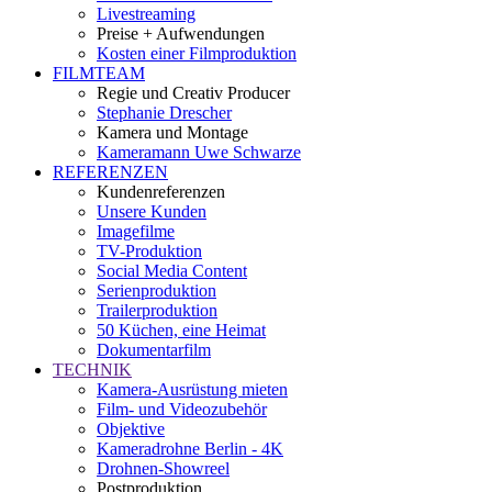
Livestreaming
Preise + Aufwendungen
Kosten einer Filmproduktion
FILMTEAM
Regie und Creativ Producer
Stephanie Drescher
Kamera und Montage
Kameramann Uwe Schwarze
REFERENZEN
Kundenreferenzen
Unsere Kunden
Imagefilme
TV-Produktion
Social Media Content
Serienproduktion
Trailerproduktion
50 Küchen, eine Heimat
Dokumentarfilm
TECHNIK
Kamera-Ausrüstung mieten
Film- und Videozubehör
Objektive
Kameradrohne Berlin - 4K
Drohnen-Showreel
Postproduktion