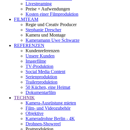
Livestreaming
Preise + Aufwendungen
Kosten einer Filmproduktion
FILMTEAM
Regie und Creativ Producer
Stephanie Drescher
Kamera und Montage
Kameramann Uwe Schwarze
REFERENZEN
Kundenreferenzen
Unsere Kunden
Imagefilme
TV-Produktion
Social Media Content
Serienproduktion
Trailerproduktion
50 Küchen, eine Heimat
Dokumentarfilm
TECHNIK
Kamera-Ausrüstung mieten
Film- und Videozubehör
Objektive
Kameradrohne Berlin - 4K
Drohnen-Showreel
Postproduktion