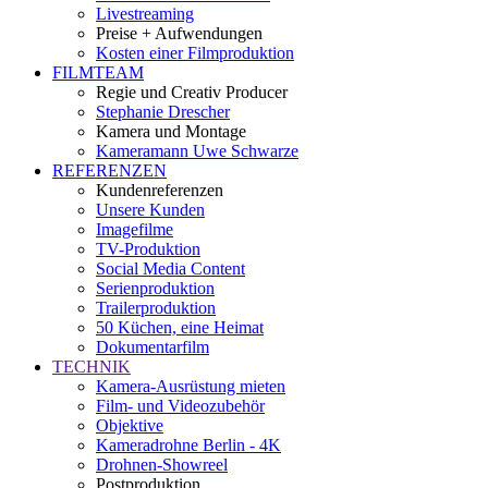
Livestreaming
Preise + Aufwendungen
Kosten einer Filmproduktion
FILMTEAM
Regie und Creativ Producer
Stephanie Drescher
Kamera und Montage
Kameramann Uwe Schwarze
REFERENZEN
Kundenreferenzen
Unsere Kunden
Imagefilme
TV-Produktion
Social Media Content
Serienproduktion
Trailerproduktion
50 Küchen, eine Heimat
Dokumentarfilm
TECHNIK
Kamera-Ausrüstung mieten
Film- und Videozubehör
Objektive
Kameradrohne Berlin - 4K
Drohnen-Showreel
Postproduktion