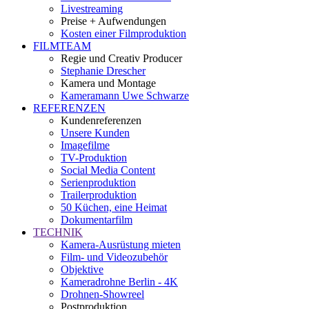
Livestreaming
Preise + Aufwendungen
Kosten einer Filmproduktion
FILMTEAM
Regie und Creativ Producer
Stephanie Drescher
Kamera und Montage
Kameramann Uwe Schwarze
REFERENZEN
Kundenreferenzen
Unsere Kunden
Imagefilme
TV-Produktion
Social Media Content
Serienproduktion
Trailerproduktion
50 Küchen, eine Heimat
Dokumentarfilm
TECHNIK
Kamera-Ausrüstung mieten
Film- und Videozubehör
Objektive
Kameradrohne Berlin - 4K
Drohnen-Showreel
Postproduktion