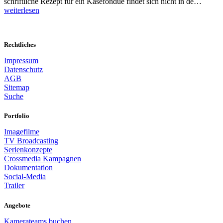
schriftliche Rezept für ein Käsefondue findet sich nicht in de…
weiterlesen
Rechtliches
Impressum
Datenschutz
AGB
Sitemap
Suche
Portfolio
Imagefilme
TV Broadcasting
Serienkonzepte
Crossmedia Kampagnen
Dokumentation
Social-Media
Trailer
Angebote
Kamerateams buchen