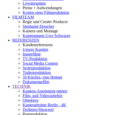
Livestreaming
Preise + Aufwendungen
Kosten einer Filmproduktion
FILMTEAM
Regie und Creativ Producer
Stephanie Drescher
Kamera und Montage
Kameramann Uwe Schwarze
REFERENZEN
Kundenreferenzen
Unsere Kunden
Imagefilme
TV-Produktion
Social Media Content
Serienproduktion
Trailerproduktion
50 Küchen, eine Heimat
Dokumentarfilm
TECHNIK
Kamera-Ausrüstung mieten
Film- und Videozubehör
Objektive
Kameradrohne Berlin - 4K
Drohnen-Showreel
Postproduktion