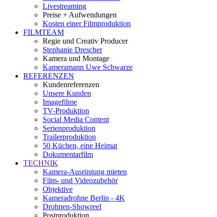
Livestreaming
Preise + Aufwendungen
Kosten einer Filmproduktion
FILMTEAM
Regie und Creativ Producer
Stephanie Drescher
Kamera und Montage
Kameramann Uwe Schwarze
REFERENZEN
Kundenreferenzen
Unsere Kunden
Imagefilme
TV-Produktion
Social Media Content
Serienproduktion
Trailerproduktion
50 Küchen, eine Heimat
Dokumentarfilm
TECHNIK
Kamera-Ausrüstung mieten
Film- und Videozubehör
Objektive
Kameradrohne Berlin - 4K
Drohnen-Showreel
Postproduktion