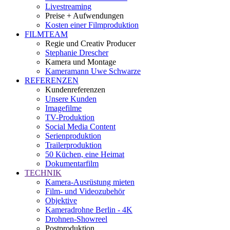
Livestreaming
Preise + Aufwendungen
Kosten einer Filmproduktion
FILMTEAM
Regie und Creativ Producer
Stephanie Drescher
Kamera und Montage
Kameramann Uwe Schwarze
REFERENZEN
Kundenreferenzen
Unsere Kunden
Imagefilme
TV-Produktion
Social Media Content
Serienproduktion
Trailerproduktion
50 Küchen, eine Heimat
Dokumentarfilm
TECHNIK
Kamera-Ausrüstung mieten
Film- und Videozubehör
Objektive
Kameradrohne Berlin - 4K
Drohnen-Showreel
Postproduktion