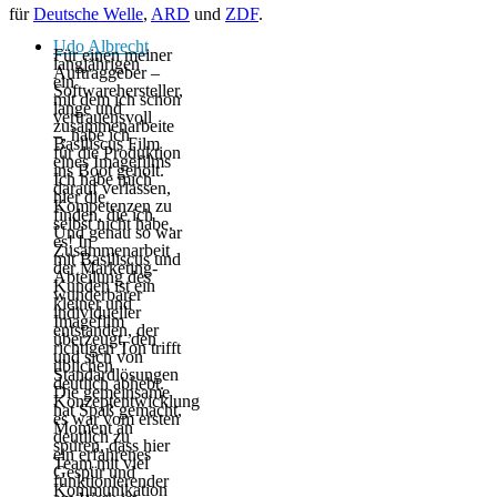
für
Deutsche Welle
,
ARD
und
ZDF
.
Udo Albrecht
Für einen meiner
langjährigen
Auftraggeber –
ein
Softwarehersteller,
mit dem ich schon
lange und
vertrauensvoll
zusammenarbeite
–, habe ich
Basiliscus Film
für die Produktion
eines Imagefilms
ins Boot geholt.
Ich habe mich
darauf verlassen,
hier die
Kompetenzen zu
finden, die ich
selbst nicht habe.
Und genau so war
es! In
Zusammenarbeit
mit Basiliscus und
der Marketing-
Abteilung des
Kunden ist ein
wunderbarer
kleiner und
individueller
Imagefilm
entstanden, der
überzeugt, den
richtigen Ton trifft
und sich von
üblichen
Standardlösungen
deutlich abhebt.
Die gemeinsame
Konzeptentwicklung
hat Spaß gemacht,
es war vom ersten
Moment an
deutlich zu
spüren, dass hier
ein erfahrenes
Team mit viel
Gespür und
funktionierender
Kommunikation