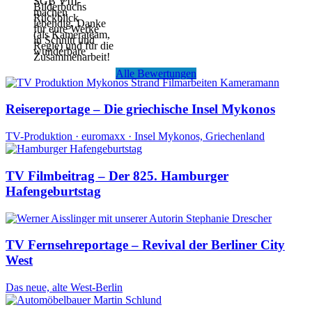
SGB VIII-
Bilderbuchs
machen
Rückblick
lebendig. Danke
für eure Werke
(als Kamerateam,
in Schnitt und
Regie) und für die
wunderbare
Zusammenarbeit!
Alle Bewertungen
Reisereportage – Die griechische Insel Mykonos
TV-Produktion · euromaxx · Insel Mykonos, Griechenland
TV Filmbeitrag – Der 825. Hamburger
Hafengeburtstag
TV Fernsehreportage – Revival der Berliner City
West
Das neue, alte West-Berlin