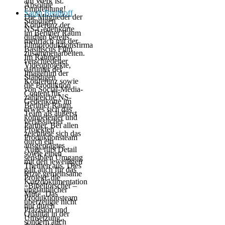
am Werk ist.
Absolute
Empfehlung!
Sarah Breithoff
Die Mitglieder der
Ständigen
Konferenz der
NS-Gedenkorte
im Berliner Raum
durften bereits
mehrfach mit der
Filmproduktionsfirma
Basiliscus Film
zusammenarbeiten.
Im Rahmen
verschiedener
Videoprojekte,
darunter der
Imagefilm der
Ständigen
Konferenz sowie
die Produktion
von Social-Media-
Content für
zahlreiche NS-
Gedenkorte im
Berliner Raum,
erwies sich das
Team als äußerst
kompetenter und
verlässlicher
Partner. Bei allen
Projekten
zeichnete sich das
Produktionsteam
durch ein
ausgeprägtes
Auge fürs Detail
sowie einen
sensiblen Umgang
mit den jeweiligen
Themen aus. Dies
galt auch für das
letzte gemeinsame
Projekt: die
Kurzdokumentation
»Bibelforscher –
unglaublicher
Mut«. Das
Produktionsteam
überzeugte nicht
nur durch
Präzision und
Qualität in der
Umsetzung,
sondern auch