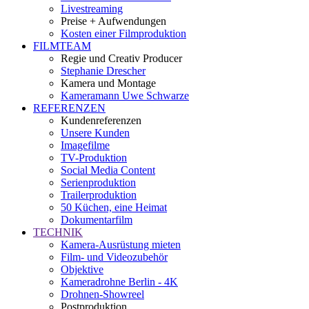
Livestreaming
Preise + Aufwendungen
Kosten einer Filmproduktion
FILMTEAM
Regie und Creativ Producer
Stephanie Drescher
Kamera und Montage
Kameramann Uwe Schwarze
REFERENZEN
Kundenreferenzen
Unsere Kunden
Imagefilme
TV-Produktion
Social Media Content
Serienproduktion
Trailerproduktion
50 Küchen, eine Heimat
Dokumentarfilm
TECHNIK
Kamera-Ausrüstung mieten
Film- und Videozubehör
Objektive
Kameradrohne Berlin - 4K
Drohnen-Showreel
Postproduktion