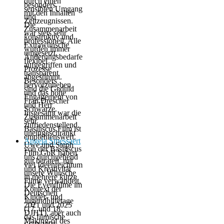
durch einen
besonders
sensiblen Umgang
mit den Inhalten
und
Zeitzeugnissen.
Die
Zusammenarbeit
war stets sehr
konstruktiv und
professionell. Alle
Extrawünsche
wurden immer
umgesetzt,
Änderungsbedarfe
flexibel
aufgegriffen und
Prozesse
transparent
abgestimmt.
Besonders
hervorzuheben
sind die Geduld
und das hohe
Engagement von
Frau Drescher
und Herr
Schwarze.
Insgesamt war die
Zusammenarbeit
sehr
zufriedenstellend.
Basiliscus Film ist
uneingeschränkt
empfehlenswert.
Angela Smessaert
Uwe und Steph
von der Basiliscus
Film GbR haben
uns durchgehend
gut beraten, mit
viel Ideenreichtum
und Kreativität
unsere Wünsche
in mehrere kurze
Filme verwandelt.
Die Eventfilme im
Kontext der
Deutschen
Kinder- und
Jugendhilfetage
2021 und 2025
(17. und 18.
DJHT), aber auch
das filmische
Making-of des