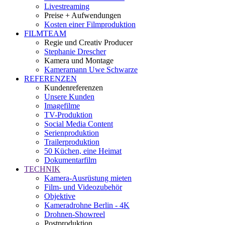
Livestreaming
Preise + Aufwendungen
Kosten einer Filmproduktion
FILMTEAM
Regie und Creativ Producer
Stephanie Drescher
Kamera und Montage
Kameramann Uwe Schwarze
REFERENZEN
Kundenreferenzen
Unsere Kunden
Imagefilme
TV-Produktion
Social Media Content
Serienproduktion
Trailerproduktion
50 Küchen, eine Heimat
Dokumentarfilm
TECHNIK
Kamera-Ausrüstung mieten
Film- und Videozubehör
Objektive
Kameradrohne Berlin - 4K
Drohnen-Showreel
Postproduktion