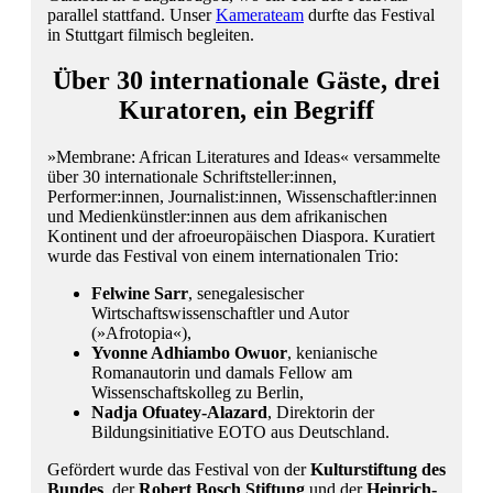
parallel stattfand. Unser
Kamerateam
durfte das Festival
in Stuttgart filmisch begleiten.
Über 30 internationale Gäste, drei
Kuratoren, ein Begriff
»Membrane: African Literatures and Ideas« versammelte
über 30 internationale Schriftsteller:innen,
Performer:innen, Journalist:innen, Wissenschaftler:innen
und Medienkünstler:innen aus dem afrikanischen
Kontinent und der afroeuropäischen Diaspora. Kuratiert
wurde das Festival von einem internationalen Trio:
Felwine Sarr
, senegalesischer
Wirtschaftswissenschaftler und Autor
(»Afrotopia«),
Yvonne Adhiambo Owuor
, kenianische
Romanautorin und damals Fellow am
Wissenschaftskolleg zu Berlin,
Nadja Ofuatey-Alazard
, Direktorin der
Bildungsinitiative EOTO aus Deutschland.
Gefördert wurde das Festival von der
Kulturstiftung des
Bundes
, der
Robert Bosch Stiftung
und der
Heinrich-