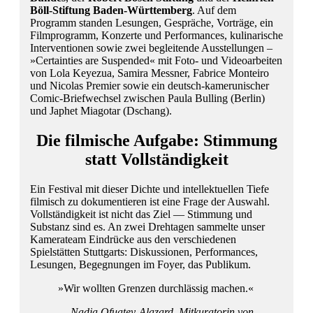
Böll-Stiftung Baden-Württemberg
. Auf dem
Programm standen Lesungen, Gespräche, Vorträge, ein
Filmprogramm, Konzerte und Performances, kulinarische
Interventionen sowie zwei begleitende Ausstellungen –
»Certainties are Suspended« mit Foto- und Videoarbeiten
von Lola Keyezua, Samira Messner, Fabrice Monteiro
und Nicolas Premier sowie ein deutsch-kamerunischer
Comic-Briefwechsel zwischen Paula Bulling (Berlin)
und Japhet Miagotar (Dschang).
Die filmische Aufgabe: Stimmung
statt Vollständigkeit
Ein Festival mit dieser Dichte und intellektuellen Tiefe
filmisch zu dokumentieren ist eine Frage der Auswahl.
Vollständigkeit ist nicht das Ziel — Stimmung und
Substanz sind es. An zwei Drehtagen sammelte unser
Kamerateam Eindrücke aus den verschiedenen
Spielstätten Stuttgarts: Diskussionen, Performances,
Lesungen, Begegnungen im Foyer, das Publikum.
»Wir wollten Grenzen durchlässig machen.«
— Nadja Ofuatey-Alazard, Mitkuratorin von