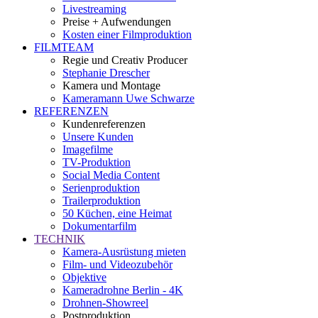
Livestreaming
Preise + Aufwendungen
Kosten einer Filmproduktion
FILMTEAM
Regie und Creativ Producer
Stephanie Drescher
Kamera und Montage
Kameramann Uwe Schwarze
REFERENZEN
Kundenreferenzen
Unsere Kunden
Imagefilme
TV-Produktion
Social Media Content
Serienproduktion
Trailerproduktion
50 Küchen, eine Heimat
Dokumentarfilm
TECHNIK
Kamera-Ausrüstung mieten
Film- und Videozubehör
Objektive
Kameradrohne Berlin - 4K
Drohnen-Showreel
Postproduktion